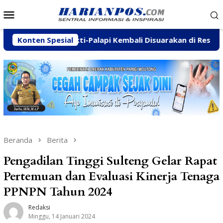
Loncat
Menu
ke
Mobile
konten
 Wanamukti-Palapi Kembali Disuarakan di Reses Mastulah
Konten Spesial
Beranda
Berita
Pengadilan Tinggi Sulteng Gelar Rapat
Pertemuan dan Evaluasi Kinerja Tenaga
PPNPN Tahun 2024
Redaksi
Minggu, 14 Januari 2024