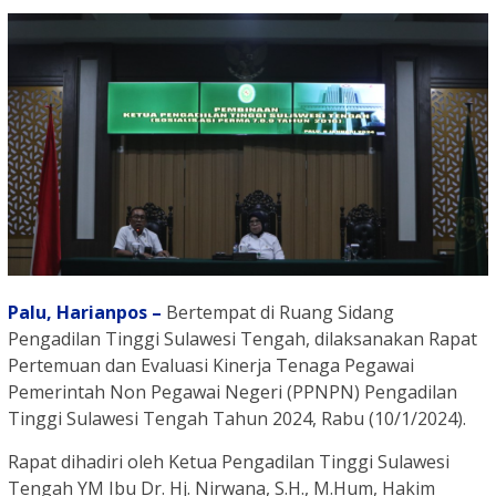
Palu,
Harianpos –
Bertempat di Ruang Sidang
Pengadilan Tinggi Sulawesi Tengah, dilaksanakan Rapat
Pertemuan dan Evaluasi Kinerja Tenaga Pegawai
Pemerintah Non Pegawai Negeri (PPNPN) Pengadilan
Tinggi Sulawesi Tengah Tahun 2024, Rabu (10/1/2024).
Rapat dihadiri oleh Ketua Pengadilan Tinggi Sulawesi
Tengah YM Ibu Dr. Hj. Nirwana, S.H., M.Hum, Hakim