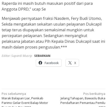
Raperda ini masih butuh masukan positif dari para
Anggota DPRD,” ucap Se
Menjawab pernyataan fraksi Nasdem, Fery Budi Utomo,
Sekda mengatakan sekaitan usulan pelayanan Dukcapil
tetap terus diupayakan semaksimal mungkin untuk
percepatan pelayanan. Sedangkan menyangkut
pelaksana jabatan atau Plh Kepala Dinas Dukcapil saat ini
masih dalam proses pengusulan.***
Editor: Supardi Musrip
SEBARKAN
Facebook
X
Navigasi
Pos sebelumnya
Pos berikutnya
Marak Balapan Liar, Pemkab
Jelang Tahapan, Bawaslu Buka
pos
Parimo Gelar Event Balap Motor
Pendaftaran Pemantau Pemilu