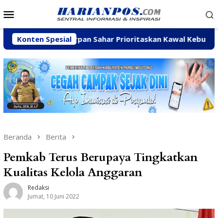
Loncat
Menu
ke
Mobile
konten
Konten Spesial
Arpan Sahar Prioritaskan Kawal Kebutuhan Dasar War
Beranda
Berita
Pemkab Terus Berupaya Tingkatkan
Kualitas Kelola Anggaran
Redaksi
Jumat, 10 Juni 2022