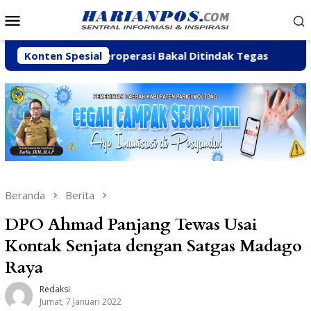
Loncat
Menu
ke
Mobile
konten
 Masih Beroperasi Bakal Ditindak Tegas
Konten Spesial
Abaikan San
Beranda
Berita
DPO Ahmad Panjang Tewas Usai
Kontak Senjata dengan Satgas Madago
Raya
Redaksi
Jumat, 7 Januari 2022