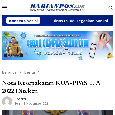
Loncat
Menu
ke
Mobile
konten
e Feiny
Konten Spesial
Dinas ESDM Tegaskan Sanksi CV BBN Belum D
Beranda
Berita
Nota Kesepakatan KUA-PPAS T. A
2022 Diteken
Redaksi
Senin, 8 November 2021