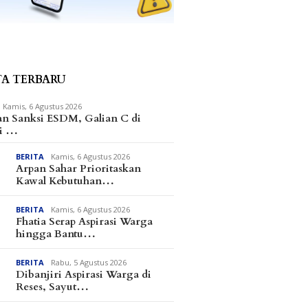
TA TERBARU
Kamis, 6 Agustus 2026
an Sanksi ESDM, Galian C di
i …
BERITA
Kamis, 6 Agustus 2026
iri Aspirasi Warga di
Alfres dan Matindas Duduk
Kapolre
Arpan Sahar Prioritaskan
, Sayutin Ungkap
Bareng Serap Aspirasi
Penghar
Kawal Kebutuhan…
ngan Fiskal Parimo
Ratusan Warga di Parimo
BERITA
Kamis, 6 Agustus 2026
Fhatia Serap Aspirasi Warga
hingga Bantu…
BERITA
Rabu, 5 Agustus 2026
Dibanjiri Aspirasi Warga di
Reses, Sayut…