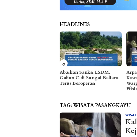
HEADLINES
mu Strategis KADIN
imo dan Fuzhou Fruit
ustry Bahas
dagangan Holtikultura
teng
«
Abaikan Sanksi ESDM,
Arpa
Galian C di Sungai Baliara
Kawa
Terus Beroperasi
Warg
Efis
TAG:
WISATA PASANGKAYU
WISA
Kal
Kej