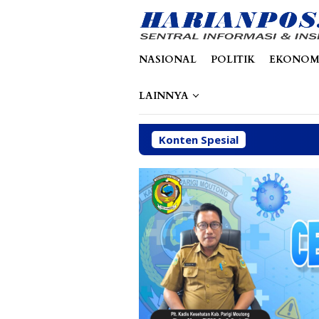
Loncat
tutup
ke
konten
NASIONAL
POLITIK
EKONOM
LAINNYA
Konten Spesial