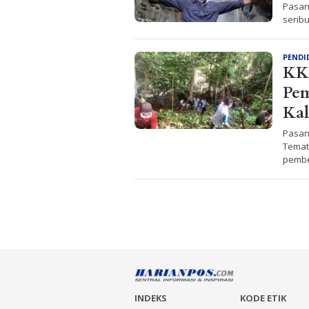
Pasan
seribu
PENDI
KK
Pem
Ka
Pasan
Temat
pembe
INDEKS
KODE ETIK