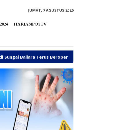
tutup
JUMAT, 7 AGUSTUS 2026
2024
HARIANPOSTV
gai Baliara Terus Beroperasi
Arpan Sahar Prioritask