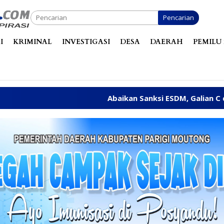
Pencarian
I
KRIMINAL
INVESTIGASI
DESA
DAERAH
PEMILU 
Abaikan Sanksi ESDM, Galian C di Sun