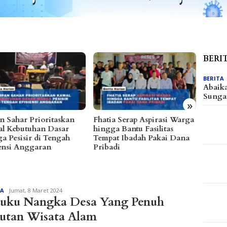
BERI
BERITA
Abaik
Sunga
»
n Sahar Prioritaskan
Fhatia Serap Aspirasi Warga
Dibanj
l Kebutuhan Dasar
hingga Bantu Fasilitas
Reses
a Pesisir di Tengah
Tempat Ibadah Pakai Dana
Tanta
iensi Anggaran
Pribadi
2027
Redaksi
TA
Jumat, 8 Maret 2024
uku Nangka Desa Yang Penuh
utan Wisata Alam