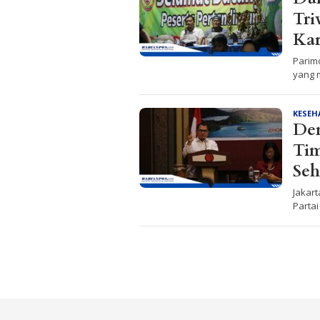
Tri
Kar
Parim
yang 
KESEH
De
Tim
Seh
Jakart
Parta