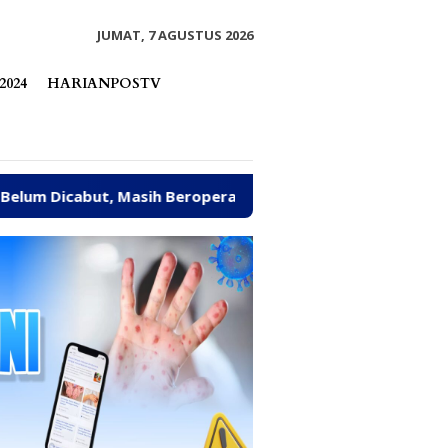
tutup
JUMAT, 7 AGUSTUS 2026
2024
HARIANPOSTV
abut, Masih Beroperasi Bakal Ditindak Tegas
Abaika