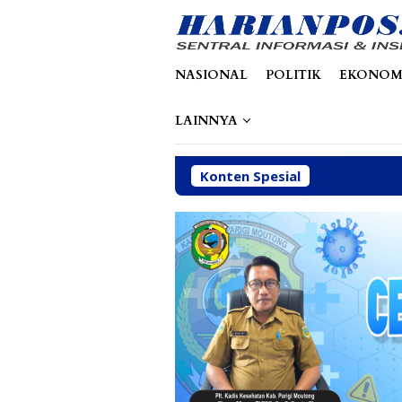
Loncat
tutup
ke
konten
NASIONAL
POLITIK
EKONOM
LAINNYA
Konten Spesial