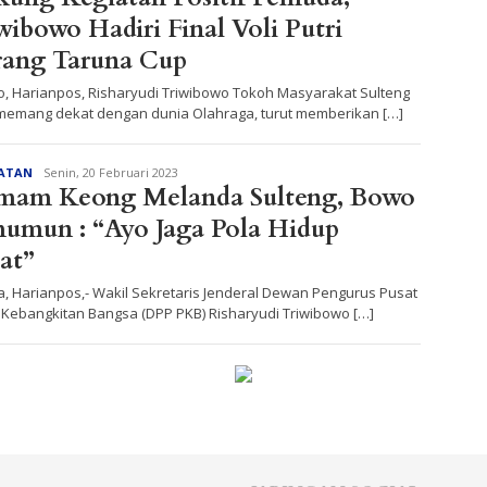
wibowo Hadiri Final Voli Putri
ang Taruna Cup
o, Harianpos, Risharyudi Triwibowo Tokoh Masyarakat Sulteng
memang dekat dengan dunia Olahraga, turut memberikan […]
Redaksi
ATAN
Senin, 20 Februari 2023
mam Keong Melanda Sulteng, Bowo
umun : “Ayo Jaga Pola Hidup
at”
a, Harianpos,- Wakil Sekretaris Jenderal Dewan Pengurus Pusat
i Kebangkitan Bangsa (DPP PKB) Risharyudi Triwibowo […]