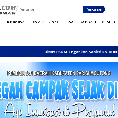
Pencarian
I
KRIMINAL
INVESTIGASI
DESA
DAERAH
PEMILU 
Dinas ESDM Tegaskan Sanksi CV BBN Belum Dic