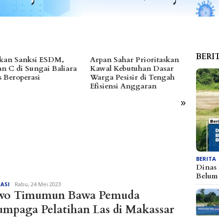
BERI
n Sahar Prioritaskan
Fhatia Serap Aspirasi Warga
Dibanj
l Kebutuhan Dasar
hingga Bantu Fasilitas
Reses
a Pesisir di Tengah
Tempat Ibadah Pakai Dana
Tanta
iensi Anggaran
Pribadi
2027
»
BERITA
Dinas
Belu
Redaksi
RASI
Rabu, 24 Mei 2023
wo Timumun Bawa Pemuda
umpaga Pelatihan Las di Makassar