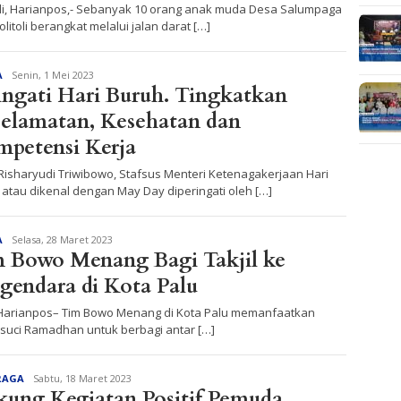
toli, Harianpos,- Sebanyak 10 orang anak muda Desa Salumpaga
olitoli berangkat melalui jalan darat […]
Redaksi
A
Senin, 1 Mei 2023
ingati Hari Buruh. Tingkatkan
elamatan, Kesehatan dan
petensi Kerja
Risharyudi Triwibowo, Stafsus Menteri Ketenagakerjaan Hari
atau dikenal dengan May Day diperingati oleh […]
Redaksi
A
Selasa, 28 Maret 2023
 Bowo Menang Bagi Takjil ke
gendara di Kota Palu
 Harianpos– Tim Bowo Menang di Kota Palu memanfaatkan
 suci Ramadhan untuk berbagi antar […]
Redaksi
RAGA
Sabtu, 18 Maret 2023
ung Kegiatan Positif Pemuda,