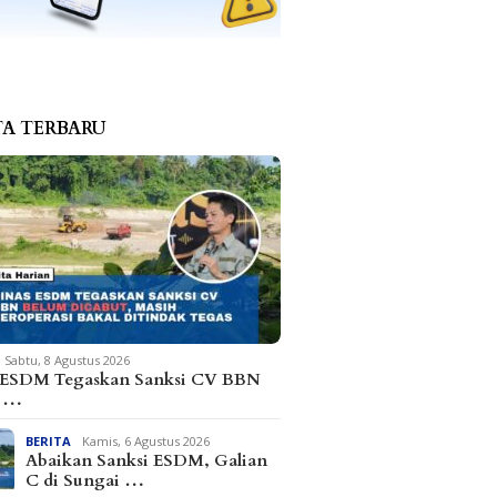
TA TERBARU
iri Aspirasi Warga di
, Sayutin Ungkap
ngan Fiskal Parimo
Alfres dan Matindas Duduk
Kapolre
Bareng Serap Aspirasi
Penghar
Ratusan Warga di Parimo
Sabtu, 8 Agustus 2026
 ESDM Tegaskan Sanksi CV BBN
m …
BERITA
Kamis, 6 Agustus 2026
Abaikan Sanksi ESDM, Galian
C di Sungai …