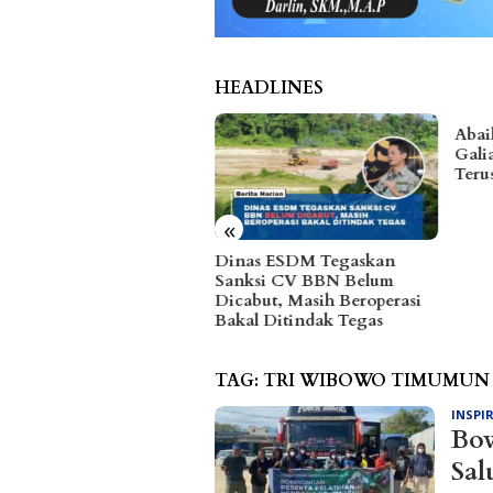
HEADLINES
Abaikan Sanksi ESDM,
Arpa
Galian C di Sungai Baliara
Kawa
Terus Beroperasi
Warg
Efis
«
nas ESDM Tegaskan
nksi CV BBN Belum
abut, Masih Beroperasi
al Ditindak Tegas
TAG:
TRI WIBOWO TIMUMUN
INSPI
Bo
Sal