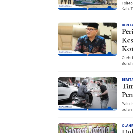
Toli-
Kab. T
BERIT
Per
Kes
Kom
Oleh: 
Buruh 
BERIT
Tim
Pen
Palu,
bulan
OLAH
Duk