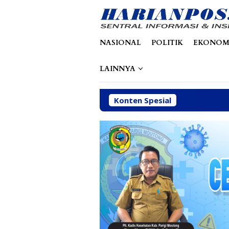
Loncat
tutup
ke
konten
NASIONAL
POLITIK
EKONOM
LAINNYA
Konten Spesial