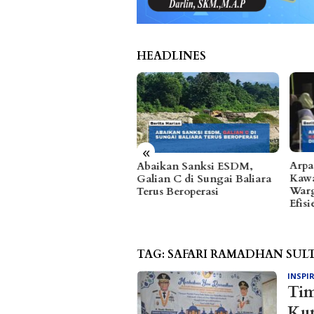
HEADLINES
«
Arpan Sahar Prioritaskan
Fhat
aikan Sanksi ESDM,
Kawal Kebutuhan Dasar
hing
ian C di Sungai Baliara
Warga Pesisir di Tengah
Temp
us Beroperasi
Efisiensi Anggaran
Prib
TAG:
SAFARI RAMADHAN SUL
INSPI
Tim
Kun