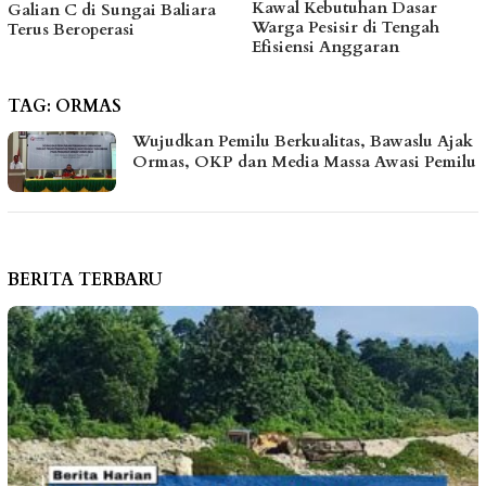
Kawal Kebutuhan Dasar
hingga Bantu Fasilitas
Warga Pesisir di Tengah
Tempat Ibadah Pakai Dana
Efisiensi Anggaran
Pribadi
TAG:
ORMAS
Wujudkan Pemilu Berkualitas, Bawaslu Ajak
Ormas, OKP dan Media Massa Awasi Pemilu
BERITA TERBARU