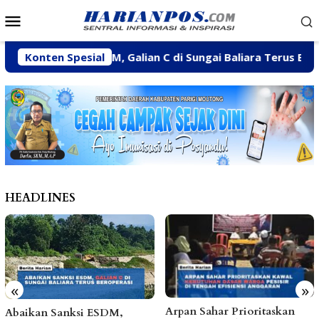
Loncat
Menu
ke
Mobile
konten
ikan Sanksi ESDM, Galian C di Sungai Baliara Terus Beropera
Konten Spesial
HEADLINES
«
»
Arpan Sahar Prioritaskan
Fhatia Serap Aspirasi Warga