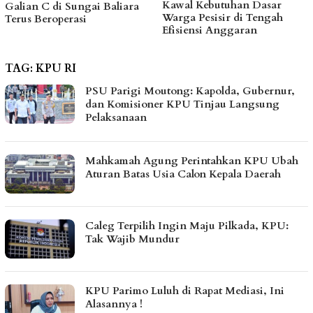
Kawal Kebutuhan Dasar
hingga Bantu Fasilitas
Warga Pesisir di Tengah
Tempat Ibadah Pakai Dana
Efisiensi Anggaran
Pribadi
TAG:
KPU RI
PSU Parigi Moutong: Kapolda, Gubernur,
dan Komisioner KPU Tinjau Langsung
Pelaksanaan
Mahkamah Agung Perintahkan KPU Ubah
Aturan Batas Usia Calon Kepala Daerah
Caleg Terpilih Ingin Maju Pilkada, KPU:
Tak Wajib Mundur
KPU Parimo Luluh di Rapat Mediasi, Ini
Alasannya !