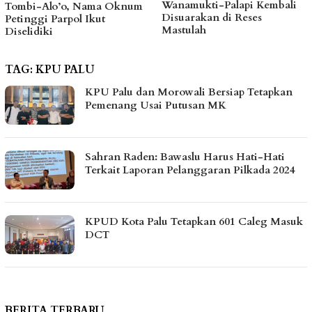
Wanamukti-Palapi Kembali
Ambulans Jadi Aspirasi
m
Disuarakan di Reses
Warga Ongka Malino Ditit
Mastulah
ke Feiny
TAG:
KPU PALU
KPU Palu dan Morowali Bersiap Tetapkan
Pemenang Usai Putusan MK
Sahran Raden: Bawaslu Harus Hati-Hati
Terkait Laporan Pelanggaran Pilkada 2024
KPUD Kota Palu Tetapkan 601 Caleg Masuk
DCT
BERITA TERBARU