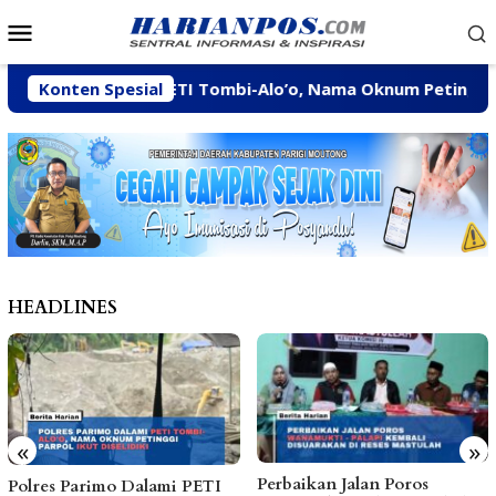
Loncat
Menu
ke
Mobile
konten
arimo Dalami PETI Tombi-Alo’o, Nama Oknum Petinggi Parpol 
Konten Spesial
HEADLINES
«
»
Perbaikan Jalan Poros
Jalan Rusak, Talud hingga