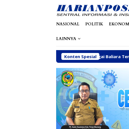
Loncat
tutup
ke
konten
NASIONAL
POLITIK
EKONOM
LAINNYA
anksi ESDM, Galian C di Sungai Baliara Terus Beroperasi
Konten Spesial