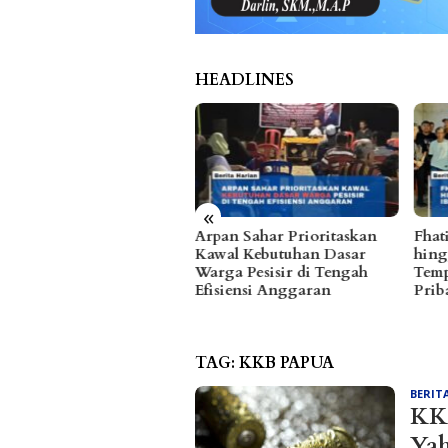
HEADLINES
«
an Sahar Prioritaskan
Fhatia Serap Aspirasi Warga
Diba
wal Kebutuhan Dasar
hingga Bantu Fasilitas
Rese
ga Pesisir di Tengah
Tempat Ibadah Pakai Dana
Tant
siensi Anggaran
Pribadi
2027
TAG:
KKB PAPUA
BERIT
KKB
Yah