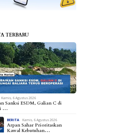
TA TERBARU
res Parimo Terima
Hasil Tes Urine BNN di
Temu S
argaan Kapolri
Parimo, Puluhan Positif
Parimo 
Terdiri dari ASN, Anleg,
Industr
dan Pelajar
Perdaga
Sulteng
Kamis, 6 Agustus 2026
an Sanksi ESDM, Galian C di
i …
BERITA
Kamis, 6 Agustus 2026
Arpan Sahar Prioritaskan
Kawal Kebutuhan…