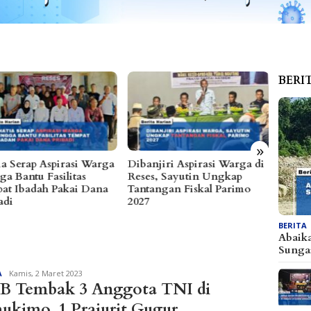
BERI
»
njiri Aspirasi Warga di
Alfres dan Matindas Duduk
Kapol
s, Sayutin Ungkap
Bareng Serap Aspirasi
Pengh
angan Fiskal Parimo
Ratusan Warga di Parimo
BERITA
Abaik
Sunga
Redaksi
A
Kamis, 2 Maret 2023
 Tembak 3 Anggota TNI di
ukimo, 1 Prajurit Gugur