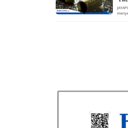
JAYAP
menye