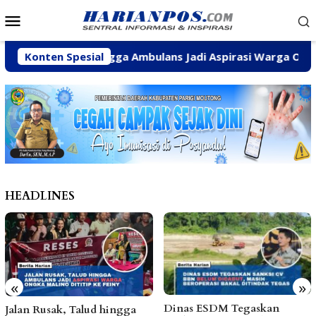
Loncat
Menu
ke
Mobile
konten
Rusak, Talud hingga Ambulans Jadi Aspirasi Warga Ongka Mali
Konten Spesial
HEADLINES
«
»
Dinas ESDM Tegaskan
Abaikan Sanksi ESDM,