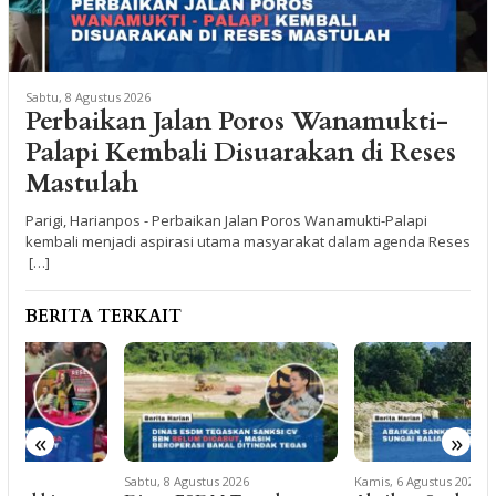
Sabtu, 8 Agustus 2026
Perbaikan Jalan Poros Wanamukti-
Palapi Kembali Disuarakan di Reses
Mastulah
Parigi, Harianpos - Perbaikan Jalan Poros Wanamukti-Palapi
kembali menjadi aspirasi utama masyarakat dalam agenda Reses
[…]
BERITA TERKAIT
«
»
Sabtu, 8 Agustus 2026
Kamis, 6 Agustus 2026
K