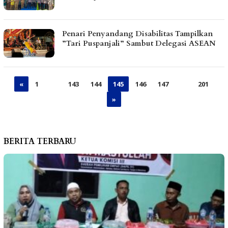
Penari Penyandang Disabilitas Tampilkan
”Tari Puspanjali” Sambut Delegasi ASEAN
«
1
…
143
144
145
146
147
…
201
»
BERITA TERBARU