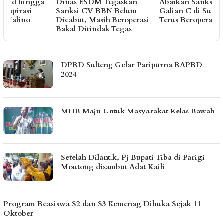
a
Dinas ESDM Tegaskan
Abaikan Sanksi ESDM,
A
Sanksi CV BBN Belum
Galian C di Sungai Baliara
Dicabut, Masih Beroperasi
Terus Beroperasi
W
Bakal Ditindak Tegas
E
HARIANPOS.COM
DPRD Sulteng Gelar Paripurna RAPBD
2024
MHB Maju Untuk Masyarakat Kelas Bawah
Setelah Dilantik, Pj Bupati Tiba di Parigi
Moutong disambut Adat Kaili
Program Beasiswa S2 dan S3 Kemenag Dibuka Sejak 11
Oktober