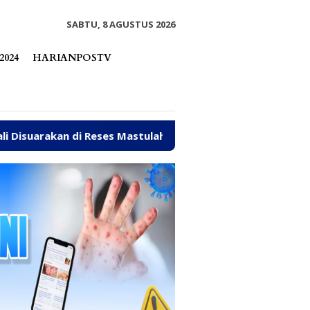
tutup
SABTU, 8 AGUSTUS 2026
2024
HARIANPOSTV
 Mastulah
Jalan Rusak, Talud hingga Ambulans Jadi As