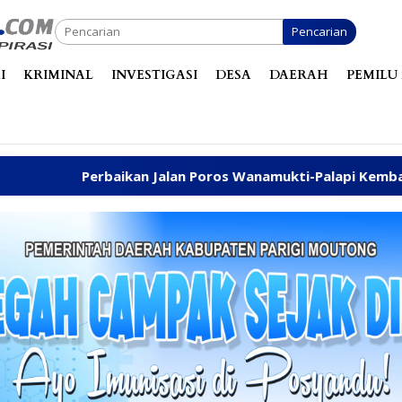
Pencarian
I
KRIMINAL
INVESTIGASI
DESA
DAERAH
PEMILU 
Jalan Poros Wanamukti-Palapi Kembali Disuarakan di Reses