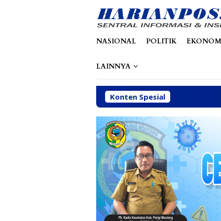
Loncat
tutup
ke
konten
NASIONAL
POLITIK
EKONOM
LAINNYA
Konten Spesial
Perbaikan 