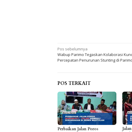
Navigasi
Pos sebelumnya
Wabup Parimo Tegaskan Kolaborasi Kunc
pos
Percepatan Penurunan Stunting di Parim
POS TERKAIT
Jala
Perbaikan Jalan Poros