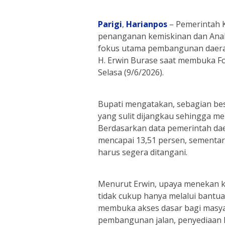
Parigi
,
Harianpos
– Pemerintah 
penanganan kemiskinan dan Anak T
fokus utama pembangunan daerah
H. Erwin Burase saat membuka Fo
Selasa (9/6/2026).
Bupati mengatakan, sebagian bes
yang sulit dijangkau sehingga 
Berdasarkan data pemerintah dae
mencapai 13,51 persen, sementar
harus segera ditangani.
Menurut Erwin, upaya menekan k
tidak cukup hanya melalui bantua
membuka akses dasar bagi masyara
pembangunan jalan, penyediaan li