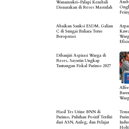
Ambu
Wanamukti-Palapi Kembali
Ongk
Disuarakan di Reses Mastulah
Fein
Abaikan Sanksi ESDM, Galian
Arpa
C di Sungai Baliara Terus
Kawa
Beroperasi
Warg
Efis
Dibanjiri Aspirasi Warga di
Reses, Sayutin Ungkap
Tantangan Fiskal Parimo 2027
Alfr
Bare
Warg
Hasil Tes Urine BNN di
Temu
Parimo, Puluhan Positif Terdiri
Pari
dari ASN, Anleg, dan Pelajar
Indu
Holt