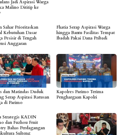
lans Jadi Aspirasi Warga
a Malino Dititip ke
y
n Sahar Prioritaskan
Fhatia Serap Aspirasi Warga
l Kebutuhan Dasar
hingga Bantu Fasilitas Tempat
a Pesisir di Tengah
Ibadah Pakai Dana Pribadi
iensi Anggaran
es dan Matindas Duduk
Kapolres Parimo Terima
ng Serap Aspirasi Ratusan
Penghargaan Kapolri
a di Parimo
 Strategis KADIN
mo dan Fuzhou Fruit
stry Bahas Perdagangan
ikultura Sulteng