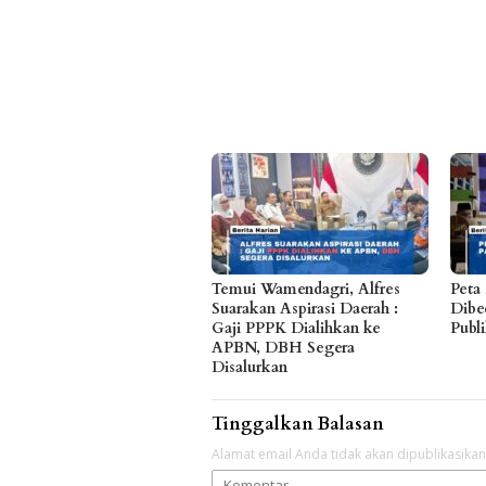
Temui Wamendagri, Alfres
Peta
Suarakan Aspirasi Daerah :
Dibe
Gaji PPPK Dialihkan ke
Publ
APBN, DBH Segera
Disalurkan
Tinggalkan Balasan
Alamat email Anda tidak akan dipublikasikan