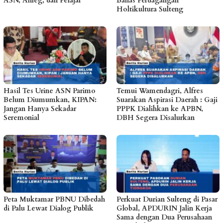
ASN, Anleg, dan Pelajar
Bahas Perdagangan
Holtikultura Sulteng
Hasil Tes Urine ASN Parimo
Temui Wamendagri, Alfres
Belum Diumumkan, KIPAN:
Suarakan Aspirasi Daerah : Gaji
Jangan Hanya Sekadar
PPPK Dialihkan ke APBN,
Seremonial
DBH Segera Disalurkan
Peta Muktamar PBNU Dibedah
Perkuat Durian Sulteng di Pasar
di Palu Lewat Dialog Publik
Global, APDURIN Jalin Kerja
Sama dengan Dua Perusahaan