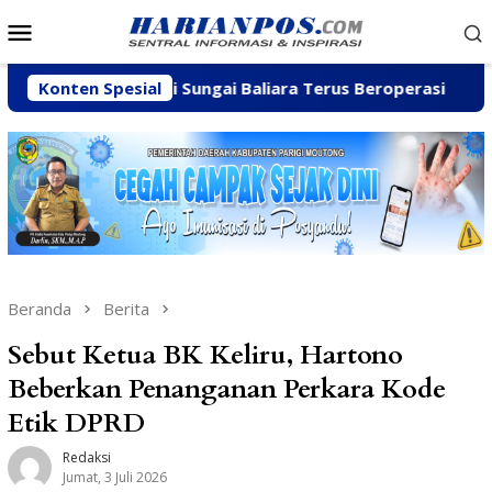
Loncat
Menu
ke
Mobile
konten
lian C di Sungai Baliara Terus Beroperasi
Konten Spesial
Arpan Saha
Beranda
Berita
Sebut Ketua BK Keliru, Hartono
Beberkan Penanganan Perkara Kode
Etik DPRD
Redaksi
Jumat, 3 Juli 2026