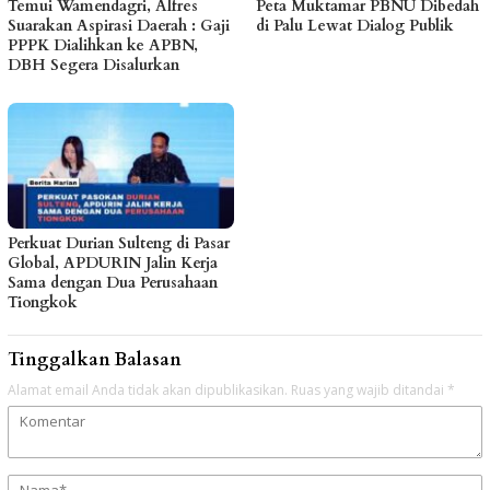
Temui Wamendagri, Alfres
Peta Muktamar PBNU Dibedah
Suarakan Aspirasi Daerah : Gaji
di Palu Lewat Dialog Publik
PPPK Dialihkan ke APBN,
DBH Segera Disalurkan
Perkuat Durian Sulteng di Pasar
Global, APDURIN Jalin Kerja
Sama dengan Dua Perusahaan
Tiongkok
Tinggalkan Balasan
Alamat email Anda tidak akan dipublikasikan.
Ruas yang wajib ditandai
*