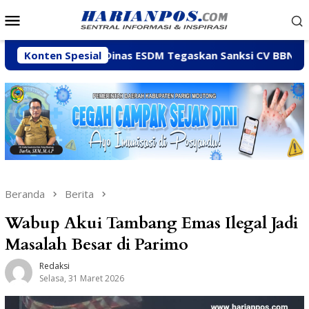
Loncat
Menu
ke
Mobile
konten
Konten Spesial
Dinas ESDM Tegaskan Sanksi CV BBN Belum Dicabut, M
Beranda
Berita
Wabup Akui Tambang Emas Ilegal Jadi
Masalah Besar di Parimo
Redaksi
Selasa, 31 Maret 2026