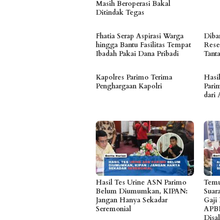
Masih Beroperasi Bakal
Ditindak Tegas
Fhatia Serap Aspirasi Warga
Diban
hingga Bantu Fasilitas Tempat
Rese
Ibadah Pakai Dana Pribadi
Tant
Kapolres Parimo Terima
Hasi
Penghargaan Kapolri
Parim
dari 
Hasil Tes Urine ASN Parimo
Temu
Belum Diumumkan, KIPAN:
Suar
Jangan Hanya Sekadar
Gaji
Seremonial
APB
Disa