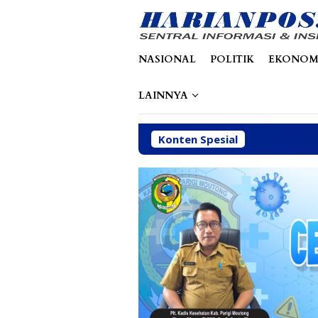
Loncat
tutup
ke
konten
NASIONAL
POLITIK
EKONOM
LAINNYA
Konten Spesial
Dinas ESD