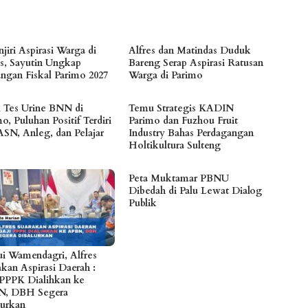
jiri Aspirasi Warga di
Alfres dan Matindas Duduk
s, Sayutin Ungkap
Bareng Serap Aspirasi Ratusan
angan Fiskal Parimo 2027
Warga di Parimo
l Tes Urine BNN di
Temu Strategis KADIN
o, Puluhan Positif Terdiri
Parimo dan Fuzhou Fruit
ASN, Anleg, dan Pelajar
Industry Bahas Perdagangan
Holtikultura Sulteng
Peta Muktamar PBNU
Dibedah di Palu Lewat Dialog
Publik
i Wamendagri, Alfres
akan Aspirasi Daerah :
 PPPK Dialihkan ke
N, DBH Segera
lurkan