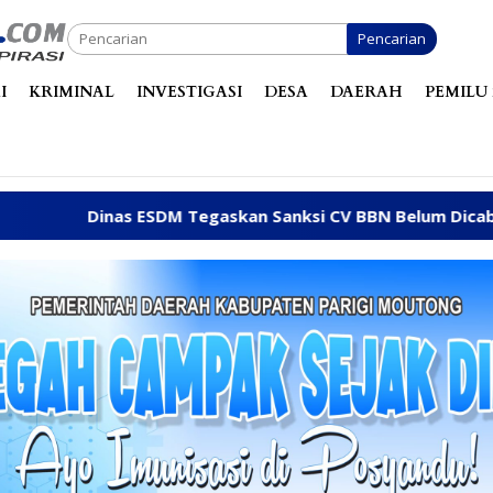
Pencarian
I
KRIMINAL
INVESTIGASI
DESA
DAERAH
PEMILU 
M Tegaskan Sanksi CV BBN Belum Dicabut, Masih Beroperasi