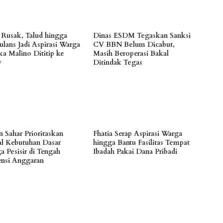
n Rusak, Talud hingga
Dinas ESDM Tegaskan Sanksi
lans Jadi Aspirasi Warga
CV BBN Belum Dicabut,
a Malino Dititip ke
Masih Beroperasi Bakal
y
Ditindak Tegas
n Sahar Prioritaskan
Fhatia Serap Aspirasi Warga
l Kebutuhan Dasar
hingga Bantu Fasilitas Tempat
a Pesisir di Tengah
Ibadah Pakai Dana Pribadi
iensi Anggaran