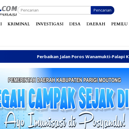
Pencarian
I
KRIMINAL
INVESTIGASI
DESA
DAERAH
PEMILU 
erbaikan Jalan Poros Wanamukti-Palapi Kembali Disuarakan 