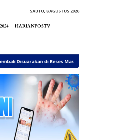
tutup
SABTU, 8 AGUSTUS 2026
2024
HARIANPOSTV
di Reses Mastulah
Jalan Rusak, Talud hingga Ambulan