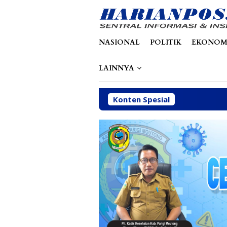
Loncat
tutup
ke
konten
NASIONAL
POLITIK
EKONOM
LAINNYA
Konten Spesial
P