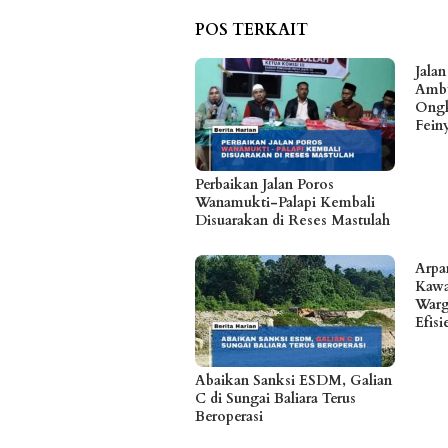
POS TERKAIT
Jala
Ambu
Ongk
Fein
Perbaikan Jalan Poros
Wanamukti-Palapi Kembali
Disuarakan di Reses Mastulah
Arpa
Kawa
Warg
Efis
Abaikan Sanksi ESDM, Galian
C di Sungai Baliara Terus
Beroperasi