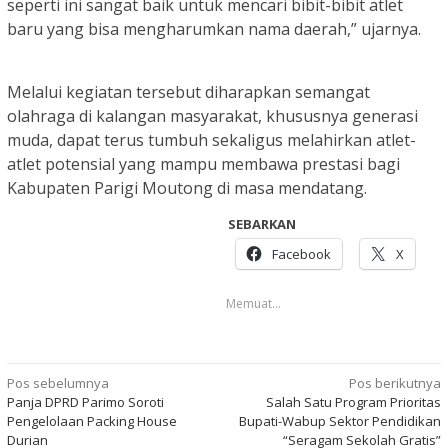
seperti ini sangat baik untuk mencari bibit-bibit atlet
baru yang bisa mengharumkan nama daerah,” ujarnya.
Melalui kegiatan tersebut diharapkan semangat
olahraga di kalangan masyarakat, khususnya generasi
muda, dapat terus tumbuh sekaligus melahirkan atlet-
atlet potensial yang mampu membawa prestasi bagi
Kabupaten Parigi Moutong di masa mendatang.
SEBARKAN
Facebook
X
Memuat...
Navigasi
Pos sebelumnya
Pos berikutnya
Panja DPRD Parimo Soroti
Salah Satu Program Prioritas
pos
Pengelolaan Packing House
Bupati-Wabup Sektor Pendidikan
Durian
“Seragam Sekolah Gratis”