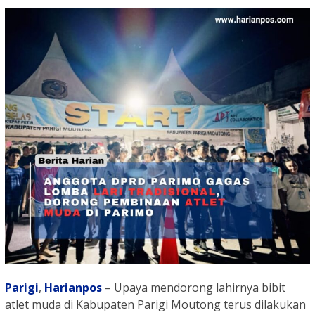
Parigi
,
Harianpos
– Upaya mendorong lahirnya bibit
atlet muda di Kabupaten Parigi Moutong terus dilakukan