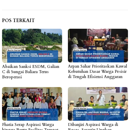
POS TERKAIT
Arpan Sahar Prioritaskan Kawal
Abaikan Sanksi ESDM, Galian
Kebutuhan Dasar Warga Pesisir
C di Sungai Baliara Terus
di Tengah Efisiensi Anggaran
Beroperasi
Fhatia Serap Aspirasi Warga
Dibanjiri Aspirasi Warga di
hingga Bantu Fasilitas Tempat
Reses, Sayutin Ungkap