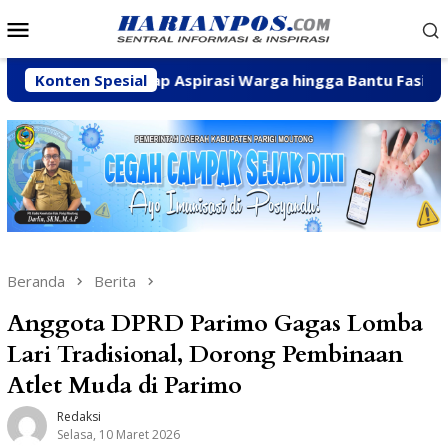
Loncat
Menu
ke
Mobile
konten
ia Serap Aspirasi Warga hingga Bantu Fasilitas Tempat Iba
Konten Spesial
Beranda
Berita
Anggota DPRD Parimo Gagas Lomba
Lari Tradisional, Dorong Pembinaan
Atlet Muda di Parimo
Redaksi
Selasa, 10 Maret 2026