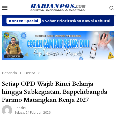
Loncat
Menu
ke
Mobile
konten
Arpan Sahar Prioritaskan Kawal Kebutuhan Dasar Warga P
Konten Spesial
Beranda
Berita
Setiap OPD Wajib Rinci Belanja
hingga Subkegiatan, Bappelitbangda
Parimo Matangkan Renja 2027
Redaksi
Selasa, 24 Februari 2026