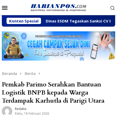
Loncat
Menu
ke
Mobile
konten
y
Konten Spesial
Dinas ESDM Tegaskan Sanksi CV BBN Belum Dicabut
Beranda
Berita
Pemkab Parimo Serahkan Bantuan
Logistik BNPB kepada Warga
Terdampak Karhutla di Parigi Utara
Redaksi
Rabu, 18 Februari 2026