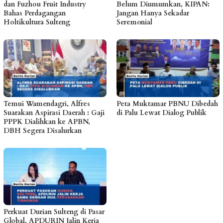
dan Fuzhou Fruit Industry
Belum Diumumkan, KIPAN:
Bahas Perdagangan
Jangan Hanya Sekadar
Holtikultura Sulteng
Seremonial
Temui Wamendagri, Alfres
Peta Muktamar PBNU Dibedah
Suarakan Aspirasi Daerah : Gaji
di Palu Lewat Dialog Publik
PPPK Dialihkan ke APBN,
DBH Segera Disalurkan
Perkuat Durian Sulteng di Pasar
Global, APDURIN Jalin Kerja