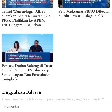
Temui Wamendagri, Alfres
Peta Muktamar PBNU Dibedah
Suarakan Aspirasi Daerah : Gaji
di Palu Lewat Dialog Publik
PPPK Dialihkan ke APBN,
DBH Segera Disalurkan
Perkuat Durian Sulteng di Pasar
Global, APDURIN Jalin Kerja
Sama dengan Dua Perusahaan
Tiongkok
Tinggalkan Balasan
Alamat email Anda tidak akan dipublikasikan.
Ruas yang wajib ditandai
*