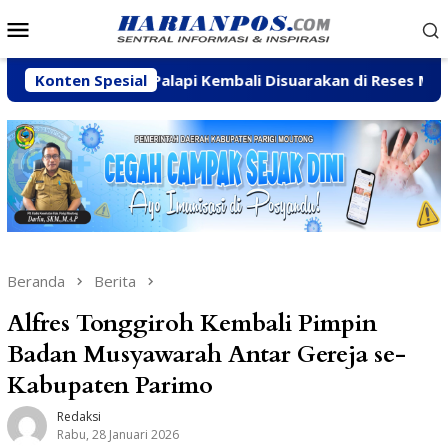
Loncat
Menu
ke
Mobile
konten
ukti-Palapi Kembali Disuarakan di Reses Mastulah
Konten Spesial
J
Beranda
Berita
Alfres Tonggiroh Kembali Pimpin
Badan Musyawarah Antar Gereja se-
Kabupaten Parimo
Redaksi
Rabu, 28 Januari 2026