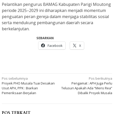
Pelantikan pengurus BAMAG Kabupaten Parigi Moutong
periode 2025–2029 ini diharapkan menjadi momentum
penguatan peran gereja dalam menjaga stabilitas sosial
serta mendukung pembangunan daerah secara
berkelanjutan.
SEBARKAN
Facebook
X
Navigasi
Pos sebelumnya
Pos berikutnya
Proyek PHO Musala Tuai Desakan
Pengamat : APH Juga Perlu
pos
Usut APH, PPK : Biarkan
Telusuri Apakah Ada “Mens Rea”
Pemeriksaan Berjalan
Dibalik Proyek Musala
POS TERKAIT