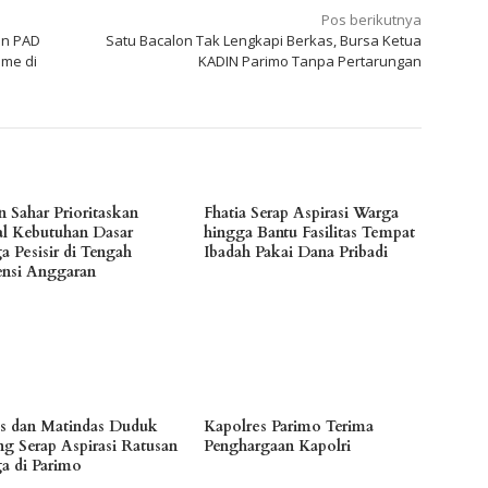
Pos berikutnya
an PAD
Satu Bacalon Tak Lengkapi Berkas, Bursa Ketua
ame di
KADIN Parimo Tanpa Pertarungan
n Sahar Prioritaskan
Fhatia Serap Aspirasi Warga
l Kebutuhan Dasar
hingga Bantu Fasilitas Tempat
a Pesisir di Tengah
Ibadah Pakai Dana Pribadi
iensi Anggaran
es dan Matindas Duduk
Kapolres Parimo Terima
ng Serap Aspirasi Ratusan
Penghargaan Kapolri
a di Parimo