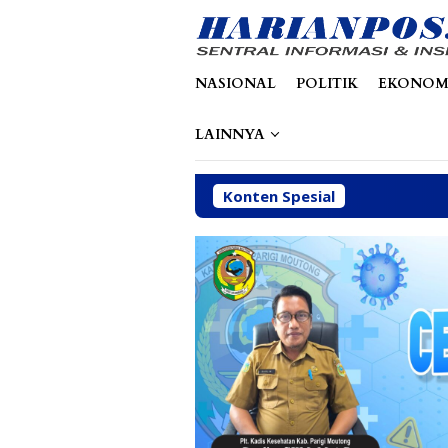
Loncat
tutup
ke
konten
NASIONAL
POLITIK
EKONOM
LAINNYA
Konten Spesial