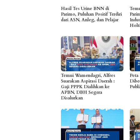
Hasil Tes Urine BNN di
Temu
Parimo, Puluhan Positif Terdiri
Pari
dari ASN, Anleg, dan Pelajar
Indu
Holt
Temui Wamendagri, Alfres
Peta
Suarakan Aspirasi Daerah :
Dibe
Gaji PPPK Dialihkan ke
Publ
APBN, DBH Segera
Disalurkan