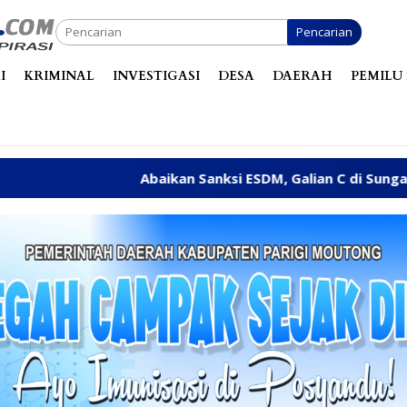
Pencarian
I
KRIMINAL
INVESTIGASI
DESA
DAERAH
PEMILU 
Abaikan Sanksi ESDM, Galian C di Sungai Baliara Terus Berop