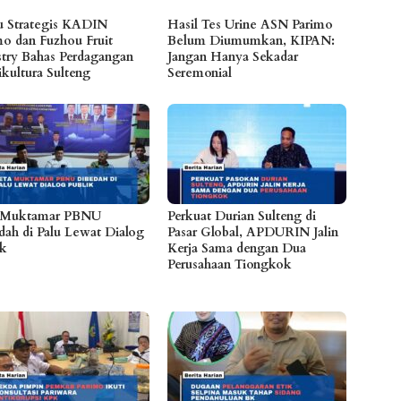
 Strategis KADIN
Hasil Tes Urine ASN Parimo
mo dan Fuzhou Fruit
Belum Diumumkan, KIPAN:
stry Bahas Perdagangan
Jangan Hanya Sekadar
ikultura Sulteng
Seremonial
 Muktamar PBNU
Perkuat Durian Sulteng di
dah di Palu Lewat Dialog
Pasar Global, APDURIN Jalin
ik
Kerja Sama dengan Dua
Perusahaan Tiongkok