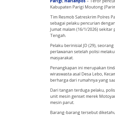
Parigi
,
Harianpos
– Teror pencu
Kabupaten Parigi Moutong (Parimo
Tim Resmob Satreskrim Polres Pa
sebagai pelaku pencurian denga
Jumat malam (16/1/2026) sekitar 
Tengah.
Pelaku berinisial JD (29), seora
perlawanan setelah polisi melaku
masyarakat.
Penangkapan ini merupakan tindak
wiraswasta asal Desa Lebo, Keca
berharga dari rumahnya yang saa
Dari tangan terduga pelaku, pol
unit mesin genset merek Motoyama
mesin parut.
Barang-barang tersebut diketahu