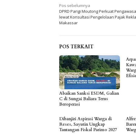
Navigasi
Pos sebelumnya
DPRD Parigi Moutong Perkuat Pengawas
pos
lewat Konsultasi Pengelolaan Pajak Rekl
Makassar
POS TERKAIT
Arpa
Kawa
Warg
Efis
Abaikan Sanksi ESDM, Galian
C di Sungai Baliara Terus
Beroperasi
Dibanjiri Aspirasi Warga di
Alfr
Reses, Sayutin Ungkap
Bare
Tantangan Fiskal Parimo 2027
Warg