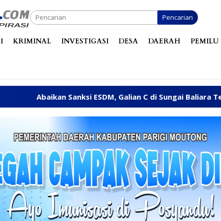
Pencarian
I
KRIMINAL
INVESTIGASI
DESA
DAERAH
PEMILU 
anksi ESDM, Galian C di Sungai Baliara Terus Beroperasi