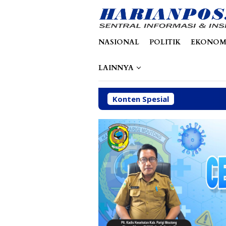
Loncat
tutup
ke
konten
NASIONAL
POLITIK
EKONOM
LAINNYA
Konten Spesial
Abaikan S