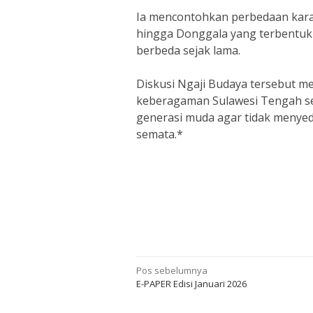
Ia mencontohkan perbedaan karak
hingga Donggala yang terbentuk da
berbeda sejak lama.
Diskusi Ngaji Budaya tersebut me
keberagaman Sulawesi Tengah sec
generasi muda agar tidak menyed
semata.*
Navigasi
Pos sebelumnya
E-PAPER Edisi Januari 2026
pos