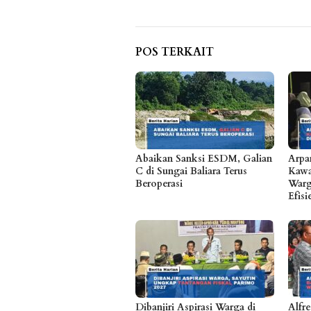
POS TERKAIT
Abaikan Sanksi ESDM, Galian
Arpa
C di Sungai Baliara Terus
Kawa
Beroperasi
Warg
Efis
Dibanjiri Aspirasi Warga di
Alfr