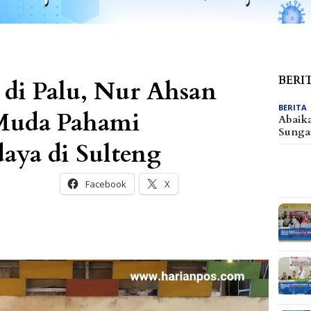
BERI
 di Palu, Nur Ahsan
BERITA
 Muda Pahami
Abaik
Sunga
ya di Sulteng
Facebook
X