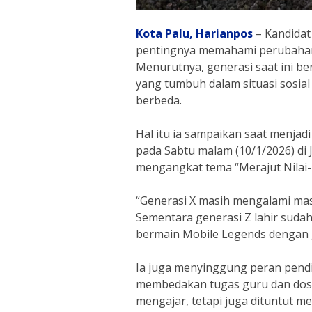
Kota Palu,
Harianpos
– Kandida
pentingnya memahami perubahan
Menurutnya, generasi saat ini be
yang tumbuh dalam situasi sosia
berbeda.
Hal itu ia sampaikan saat menjad
pada Sabtu malam (10/1/2026) di 
mengangkat tema “Merajut Nilai-N
“Generasi X masih mengalami masa 
Sementara generasi Z lahir sud
bermain Mobile Legends dengan ge
Ia juga menyinggung peran pend
membedakan tugas guru dan dose
mengajar, tetapi juga dituntut mel