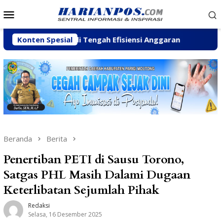
Loncat
Menu
ke
Mobile
konten
 Pesisir di Tengah Efisiensi Anggaran
Konten Spesial
Fhatia Serap
Beranda
Berita
Penertiban PETI di Sausu Torono,
Satgas PHL Masih Dalami Dugaan
Keterlibatan Sejumlah Pihak
Redaksi
Selasa, 16 Desember 2025