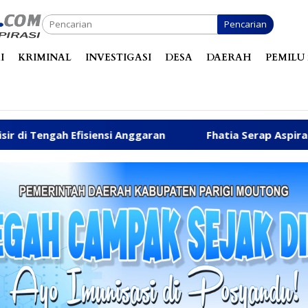
Pencarian
I
KRIMINAL
INVESTIGASI
DESA
DAERAH
PEMILU 
ensi Anggaran
Fhatia Serap Aspirasi Warga hingga Ba