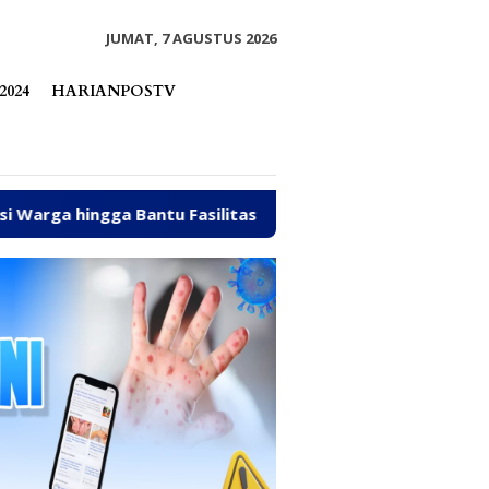
tutup
JUMAT, 7 AGUSTUS 2026
2024
HARIANPOSTV
ntu Fasilitas Tempat Ibadah Pakai Dana Pribadi
Dib