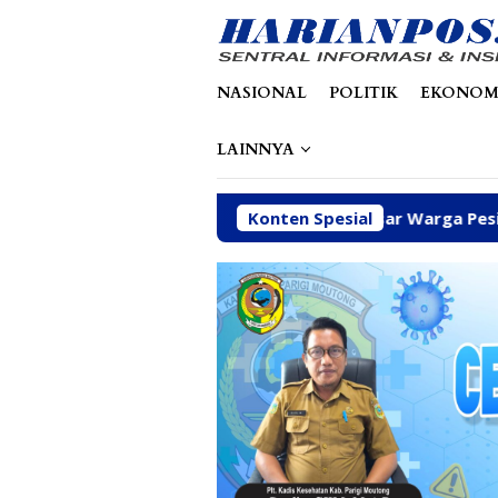
Loncat
tutup
ke
konten
NASIONAL
POLITIK
EKONOM
LAINNYA
askan Kawal Kebutuhan Dasar Warga Pesisir di Tengah Efisi
Konten Spesial