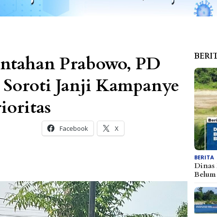
BERI
intahan Prabowo, PD
Soroti Janji Kampanye
ioritas
Facebook
X
BERITA
Dinas
Belu