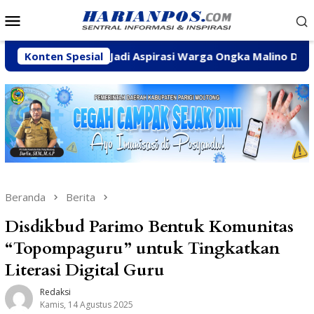
Loncat
Menu
ke
Mobile
konten
mbulans Jadi Aspirasi Warga Ongka Malino Dititip ke Feiny
Konten Spesial
Beranda
Berita
Disdikbud Parimo Bentuk Komunitas
“Topompaguru” untuk Tingkatkan
Literasi Digital Guru
Redaksi
Kamis, 14 Agustus 2025