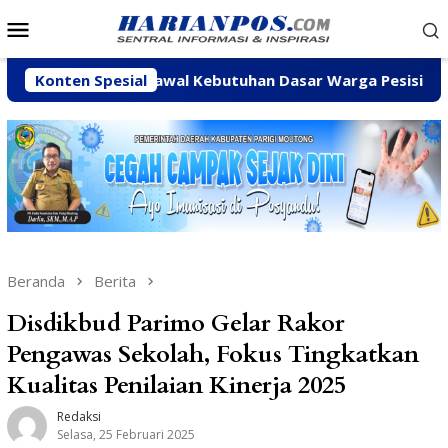
Loncat
Menu
ke
Mobile
konten
taskan Kawal Kebutuhan Dasar Warga Pesisir di Tengah Efis
Konten Spesial
Beranda
Berita
Disdikbud Parimo Gelar Rakor
Pengawas Sekolah, Fokus Tingkatkan
Kualitas Penilaian Kinerja 2025
Redaksi
Selasa, 25 Februari 2025