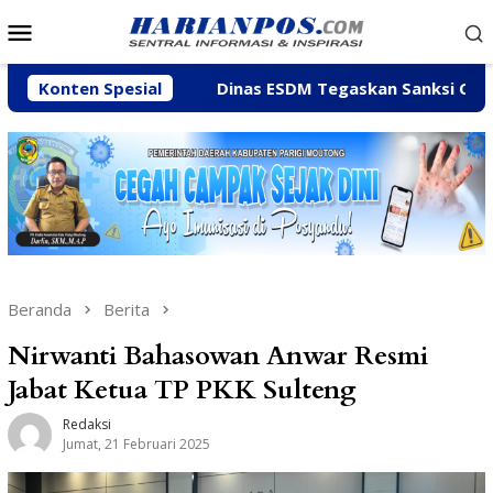
Loncat
Menu
ke
Mobile
konten
 Feiny
Konten Spesial
Dinas ESDM Tegaskan Sanksi CV BBN Belum Dic
Beranda
Berita
Nirwanti Bahasowan Anwar Resmi
Jabat Ketua TP PKK Sulteng
Redaksi
Jumat, 21 Februari 2025