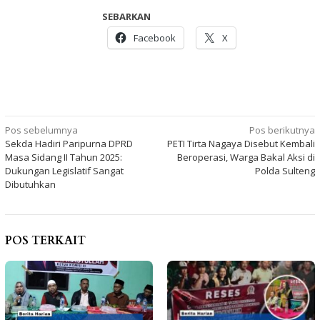
SEBARKAN
Facebook
X
Navigasi
Pos sebelumnya
Pos berikutnya
Sekda Hadiri Paripurna DPRD
PETI Tirta Nagaya Disebut Kembali
pos
Masa Sidang II Tahun 2025:
Beroperasi, Warga Bakal Aksi di
Dukungan Legislatif Sangat
Polda Sulteng
Dibutuhkan
POS TERKAIT