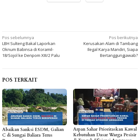
Navigasi
Pos sebelumnya
Pos berikutnya
LBH Sulteng Bakal Laporkan
Kerusakan Alam di Tambang
pos
Oknum Babinsa di Koramil-
Ilegal Karya Mandiri, Siapa
18/Sojol ke Denpom XIII/2 Palu
Bertanggungjawab?
POS TERKAIT
Arpan Sahar Prioritaskan Kawal
Abaikan Sanksi ESDM, Galian
Kebutuhan Dasar Warga Pesisir
C di Sungai Baliara Terus