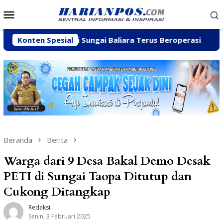
Loncat
Menu
ke
Mobile
konten
Galian C di Sungai Baliara Terus Beroperasi
Konten Spesial
Arpan Sa
Beranda
Berita
Warga dari 9 Desa Bakal Demo Desak
PETI di Sungai Taopa Ditutup dan
Cukong Ditangkap
Redaksi
Senin, 3 Februari 2025