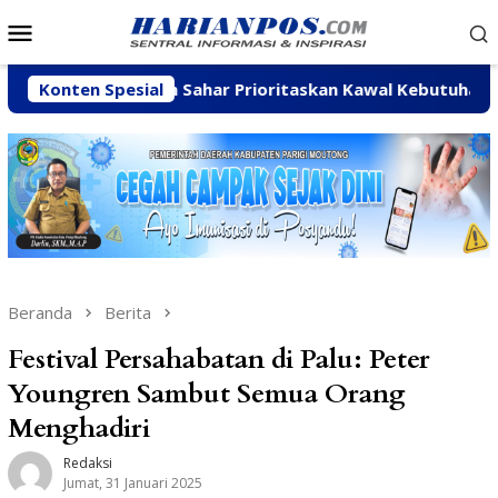
Loncat
Menu
ke
Mobile
konten
Arpan Sahar Prioritaskan Kawal Kebutuhan Dasar Warga Pe
Konten Spesial
Beranda
Berita
Festival Persahabatan di Palu: Peter
Youngren Sambut Semua Orang
Menghadiri
Redaksi
Jumat, 31 Januari 2025