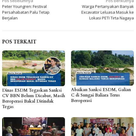
Navigasi
Pos sebelumnya
Pos berikutnya
Peter Youngren: Festival
Warga Pertanyakan Banyak
pos
Persahabatan Palu Tetap
Excavator Leluasa Masuk ke
Berjalan
Lokasi PETI Tirta Nagaya
POS TERKAIT
Abaikan Sanksi ESDM, Galian
Dinas ESDM Tegaskan Sanksi
C di Sungai Baliara Terus
CV BBN Belum Dicabut, Masih
Beroperasi
Beroperasi Bakal Ditindak
Tegas