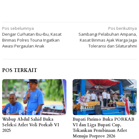
Navigasi
Pos sebelumnya
Pos berikutnya
Dengar Curhatan Ibu-Ibu, Kasat
Sambangi Pelabuhan Ampana,
pos
Binmas Polres Touna Ingatkan
Kasat Binmas Ajak Warga Jaga
Awasi Pergaulan Anak
Toleransi dan Silaturahmi
POS TERKAIT
Wabup Abdul Sahid Buka
Bupati Parimo Buka PORKAB
Seleksi Atlet Voli Porkab VI
VI dan Liga Bupati Cup,
2025
Tekankan Pembinaan Atlet
Menuju Porprov 2026