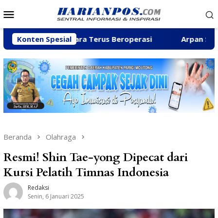
Loncat
Menu
ke
Mobile
konten
ungai Baliara Terus Beroperasi
Konten Spesial
Arpan Sahar Priorita
Beranda
Olahraga
Resmi! Shin Tae-yong Dipecat dari
Kursi Pelatih Timnas Indonesia
Redaksi
Senin, 6 Januari 2025