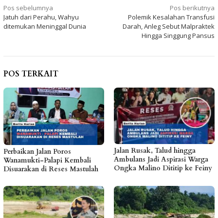
Navigasi
Pos sebelumnya
Pos berikutnya
Jatuh dari Perahu, Wahyu
Polemik Kesalahan Transfusi
pos
ditemukan Meninggal Dunia
Darah, Anleg Sebut Malpraktek
Hingga Singgung Pansus
POS TERKAIT
Jalan Rusak, Talud hingga
Perbaikan Jalan Poros
Ambulans Jadi Aspirasi Warga
Wanamukti-Palapi Kembali
Ongka Malino Dititip ke Feiny
Disuarakan di Reses Mastulah