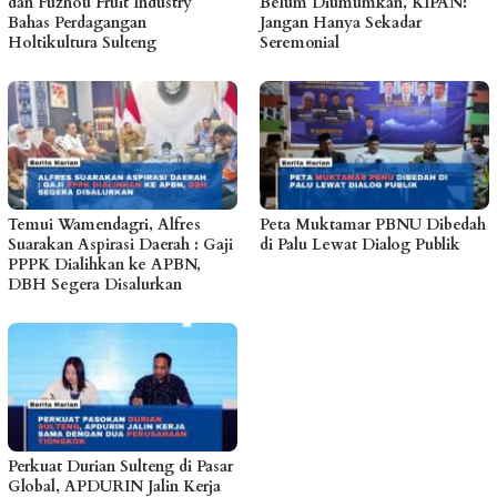
dan Fuzhou Fruit Industry
Belum Diumumkan, KIPAN:
Bahas Perdagangan
Jangan Hanya Sekadar
Holtikultura Sulteng
Seremonial
Temui Wamendagri, Alfres
Peta Muktamar PBNU Dibedah
Suarakan Aspirasi Daerah : Gaji
di Palu Lewat Dialog Publik
PPPK Dialihkan ke APBN,
DBH Segera Disalurkan
Perkuat Durian Sulteng di Pasar
Global, APDURIN Jalin Kerja