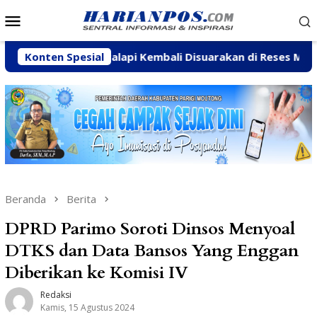
Loncat
Menu
ke
Mobile
konten
mukti-Palapi Kembali Disuarakan di Reses Mastulah
Konten Spesial
Beranda
Berita
DPRD Parimo Soroti Dinsos Menyoal
DTKS dan Data Bansos Yang Enggan
Diberikan ke Komisi IV
Redaksi
Kamis, 15 Agustus 2024