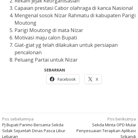
Rekam jejak Keorganisasian
Capaian prestasi Cabor olahraga di kanca Nasional
Mengenal sosok Nizar Rahmatu di kabupaten Parigi
Moutong
Parigi Moutong di mata Nizar
Motivasi maju calon Bupati
Giat-giat yg telah dilakukan untuk persiapan
pencalonan
Peluang Partai untuk Nizar
SEBARKAN
Facebook
X
Navigasi
Pos sebelumnya
Pos berikutnya
PJ Bupati Parimo Bersama Sekda
Sekda Minta OPD Mulai
pos
Sidak Sejumlah Dinas Pasca Libur
Penyesuaian Terapkan Aplikasi
Lebaran
Srikandi