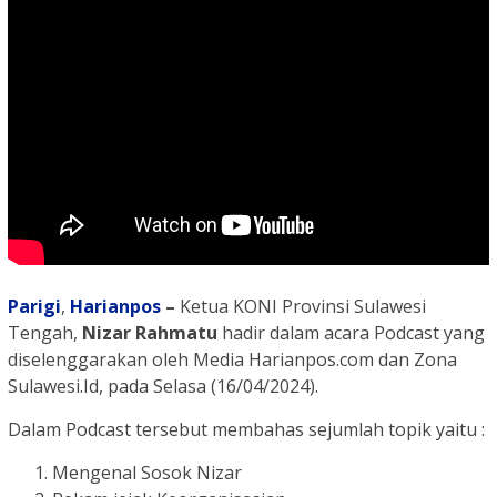
Parigi
,
Harianpos
–
Ketua KONI Provinsi Sulawesi
Tengah,
Nizar Rahmatu
hadir dalam acara Podcast yang
diselenggarakan oleh Media Harianpos.com dan Zona
Sulawesi.Id, pada Selasa (16/04/2024).
Dalam Podcast tersebut membahas sejumlah topik yaitu :
Mengenal Sosok Nizar