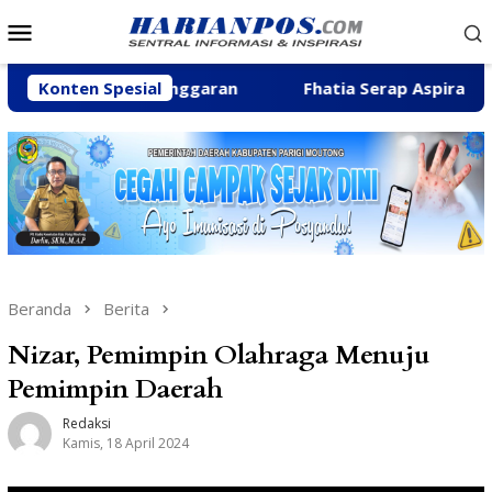
Loncat
Menu
ke
Mobile
konten
 Efisiensi Anggaran
Konten Spesial
Fhatia Serap Aspirasi Warga hi
Beranda
Berita
Nizar, Pemimpin Olahraga Menuju
Pemimpin Daerah
Redaksi
Kamis, 18 April 2024