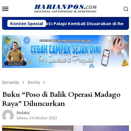
Loncat
Menu
ke
Mobile
konten
 Wanamukti-Palapi Kembali Disuarakan di Reses Mastulah
Konten Spesial
Beranda
Berita
Buku “Poso di Balik Operasi Madago
Raya” Diluncurkan
Redaksi
Selasa, 24 Oktober 2023