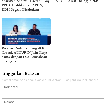
Suarakan Aspirasi Daerah : Gaji
di Palu Lewat Dialog Publik
PPPK Dialihkan ke APBN,
DBH Segera Disalurkan
Perkuat Durian Sulteng di Pasar
Global, APDURIN Jalin Kerja
Sama dengan Dua Perusahaan
Tiongkok
Tinggalkan Balasan
Alamat email Anda tidak akan dipublikasikan.
Ruas yang wajib ditandai
*