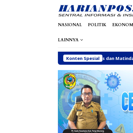
Loncat
tutup
ke
konten
NASIONAL
POLITIK
EKONOM
LAINNYA
arimo 2027
Alfres dan Matindas Duduk Bareng Serap 
Konten Spesial