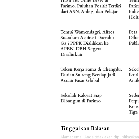
Hasil Tes Urine BNN di
Temu
Parimo, Puluhan Positif Terdiri
Pari
dari ASN, Anleg, dan Pelajar
Indu
Holt
Temui Wamendagri, Alfres
Peta
Suarakan Aspirasi Daerah :
Dibe
Gaji PPPK Dialihkan ke
Publ
APBN, DBH Segera
Disalurkan
Teken Kerja Sama di Chengdu,
Sekd
Durian Sulteng Bersiap Jadi
Ikuti
Acuan Pasar Global
Anti
Sekolah Rakyat Siap
Sede
Dibangun di Parimo
Perp
Konsu
Tiga
Tinggalkan Balasan
Alamat email Anda tidak akan dipublikasikan