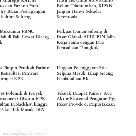
 Strategis KADIN
Hasil Tes Urine ASN Parimo
mo dan Fuzhou Fruit
Belum Diumumkan, KIPAN:
stry Bahas Perdagangan
Jangan Hanya Sekadar
ikultura Sulteng
Seremonial
 Muktamar PBNU
Perkuat Durian Sulteng di
dah di Palu Lewat Dialog
Pasar Global, APDURIN Jalin
ik
Kerja Sama dengan Dua
Perusahaan Tiongkok
a Pimpin Pemkab Parimo
Dugaan Pelanggaran Etik
 Konsultasi Pariwara
Selpina Masuk Tahap Sidang
korupsi KPK
Pendahuluan BK
ret Polemik di Proyek
Tekuak Dirapat Pansus, Ada
ustakaan : Disorot KPK,
Aktor Eksternal Pengatur Tiga
ltan Diblacklist, hingga
Paket Proyek di Perpustakaan
 Paket Tak Masuk DPA
.
Ruas yang wajib ditandai
*