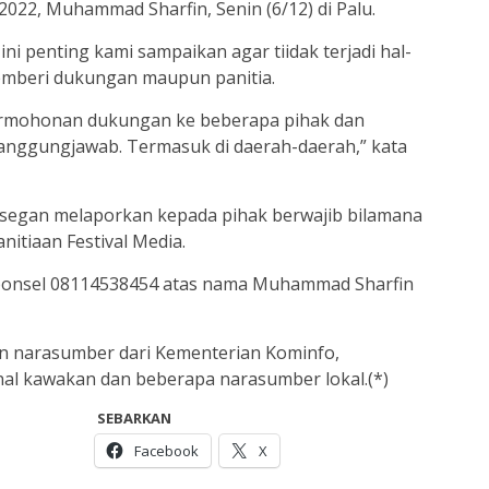
 2022, Muhammad Sharfin, Senin (6/12) di Palu.
i penting kami sampaikan agar tiidak terjadi hal-
emberi dukungan maupun panitia.
rmohonan dukungan ke beberapa pihak dan
anggungjawab. Termasuk di daerah-daerah,” kata
an-segan melaporkan kepada pihak berwajib bilamana
itiaan Festival Media.
 ponsel 08114538454 atas nama Muhammad Sharfin
an narasumber dari Kementerian Kominfo,
onal kawakan dan beberapa narasumber lokal.(*)
SEBARKAN
Facebook
X