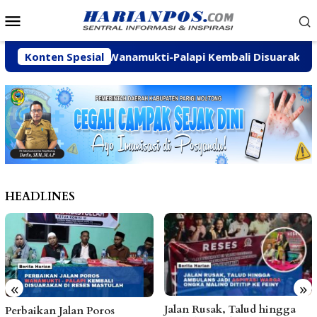
Loncat
Menu
ke
Mobile
konten
an Jalan Poros Wanamukti-Palapi Kembali Disuarakan di Re
Konten Spesial
HEADLINES
«
»
Jalan Rusak, Talud hingga
Di
rbaikan Jalan Poros