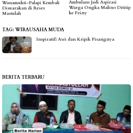
Ambulans Jadi Aspirasi
Sa
namukti-Palapi Kembali
Warga Ongka Malino Dititip
Di
suarakan di Reses
ke Feiny
Ba
stulah
TAG:
WIRAUSAHA MUDA
Inspiratif: Asri dan Kripik Pisangnya
BERITA TERBARU