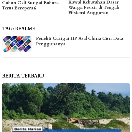
Kawal Kebutuhan Dasar
hingga Bantu Fasilitas
Warga Pesisir di Tengah
Tempat Ibadah Pakai Dana
Efisiensi Anggaran
Pribadi
TAG:
REALME
Peneliti Curigai HP Asal China Curi Data
Penggunanya
BERITA TERBARU