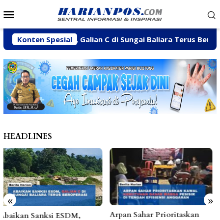
Loncat
Menu
ke
Mobile
konten
an Sanksi ESDM, Galian C di Sungai Baliara Terus Beroperasi
Konten Spesial
HEADLINES
«
»
Arpan Sahar Prioritaskan
Fhatia Serap Aspirasi Warga