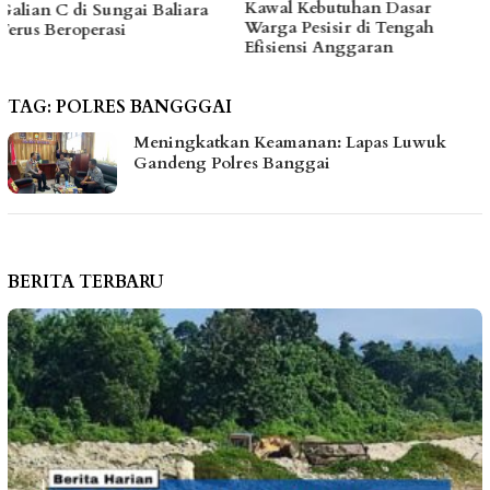
Kawal Kebutuhan Dasar
hingga Bantu Fasilitas
Warga Pesisir di Tengah
Tempat Ibadah Pakai Dana
Efisiensi Anggaran
Pribadi
TAG:
POLRES BANGGGAI
Meningkatkan Keamanan: Lapas Luwuk
Gandeng Polres Banggai
BERITA TERBARU