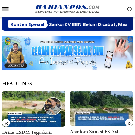
Loncat
Menu
ke
Mobile
konten
ESDM Tegaskan Sanksi CV BBN Belum Dicabut, Masih Berope
Konten Spesial
HEADLINES
«
»
Abaikan Sanksi ESDM,
Arpan Sahar Prioritaskan