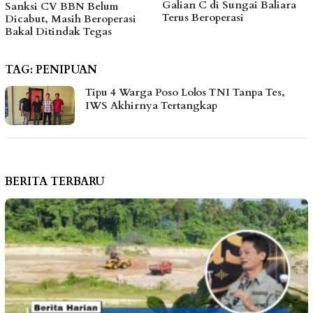
Galian C di Sungai Baliara
Kawal Kebutuhan Dasar
Terus Beroperasi
Warga Pesisir di Tengah
Efisiensi Anggaran
TAG:
PENIPUAN
Tipu 4 Warga Poso Lolos TNI Tanpa Tes,
IWS Akhirnya Tertangkap
BERITA TERBARU