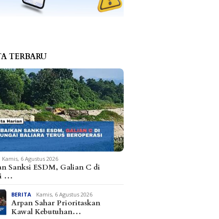
TA TERBARU
s dan Matindas Duduk
Kapolres Parimo Terima
Hasil T
 Serap Aspirasi
Penghargaan Kapolri
Parimo,
an Warga di Parimo
Terdiri
dan Pel
Kamis, 6 Agustus 2026
an Sanksi ESDM, Galian C di
i …
BERITA
Kamis, 6 Agustus 2026
Arpan Sahar Prioritaskan
Kawal Kebutuhan…