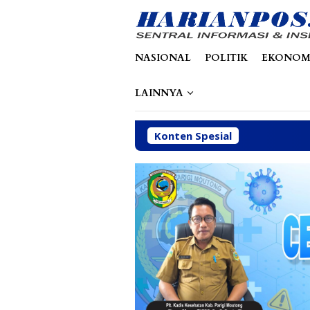
Loncat
tutup
ke
konten
NASIONAL
POLITIK
EKONOM
LAINNYA
Konten Spesial