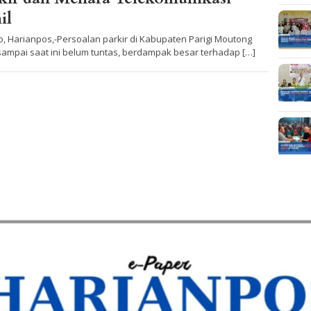
il
o, Harianpos,-Persoalan parkir di Kabupaten Parigi Moutong
sampai saat ini belum tuntas, berdampak besar terhadap […]