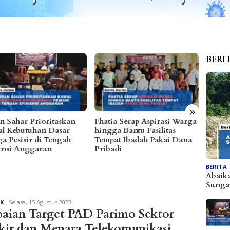
BERI
»
ia Serap Aspirasi Warga
Dibanjiri Aspirasi Warga di
Alfre
ga Bantu Fasilitas
Reses, Sayutin Ungkap
Bareng
at Ibadah Pakai Dana
Tantangan Fiskal Parimo
Ratus
adi
2027
BERITA
Abaik
Sunga
Redaksi
IK
Selasa, 15 Agustus 2023
aian Target PAD Parimo Sektor
kir dan Menara Telekomunikasi