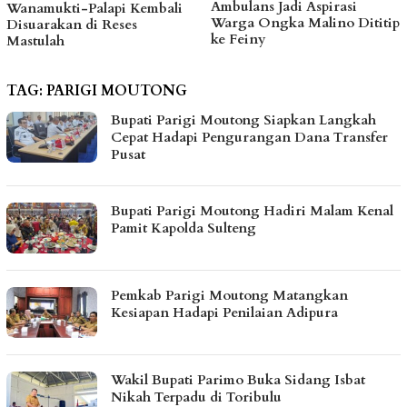
Ambulans Jadi Aspirasi
Sanksi CV BBN Belum
ali
Warga Ongka Malino Dititip
Dicabut, Masih Beroper
ke Feiny
Bakal Ditindak Tegas
TAG:
PARIGI MOUTONG
Bupati Parigi Moutong Siapkan Langkah
Cepat Hadapi Pengurangan Dana Transfer
Pusat
Bupati Parigi Moutong Hadiri Malam Kenal
Pamit Kapolda Sulteng
Pemkab Parigi Moutong Matangkan
Kesiapan Hadapi Penilaian Adipura
Wakil Bupati Parimo Buka Sidang Isbat
Nikah Terpadu di Toribulu