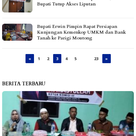
Bupati Tutup Akses Liputan
Bupati Erwin Pimpin Rapat Persiapan
Kunjungan Kemenkop UMKM dan Bank
Tanah ke Parigi Moutong
«
1
2
3
4
5
…
23
»
BERITA TERBARU