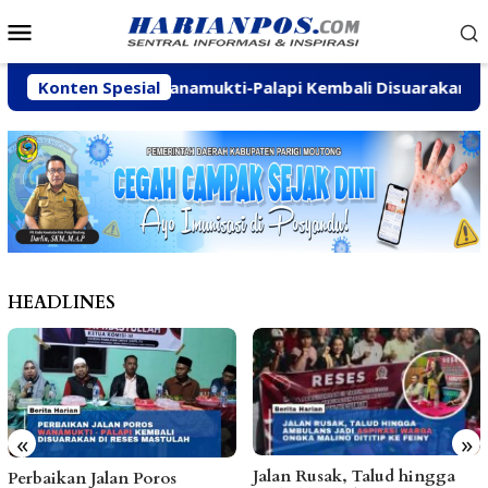
Loncat
Menu
ke
Mobile
konten
 Jalan Poros Wanamukti-Palapi Kembali Disuarakan di Reses
Konten Spesial
HEADLINES
«
»
Jalan Rusak, Talud hingga
Dinas ESDM Tegaskan