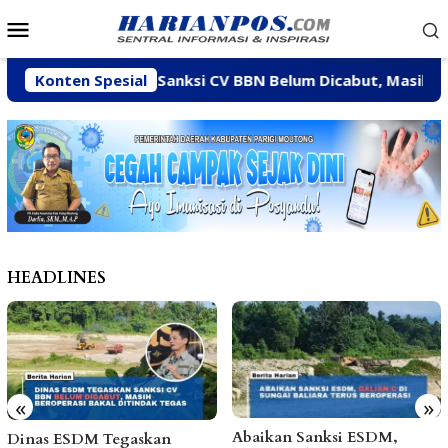
Loncat
Menu
ke
Mobile
konten
ESDM Tegaskan Sanksi CV BBN Belum Dicabut, Masih Beroper
Konten Spesial
HEADLINES
«
»
Abaikan Sanksi ESDM,
Arpan Sahar Prioritaskan