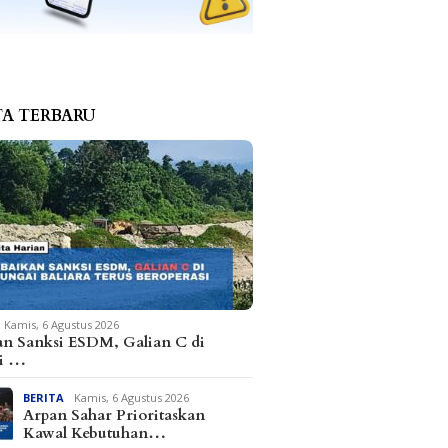
TA TERBARU
s dan Matindas Duduk
 Serap Aspirasi
an Warga di Parimo
Kapolres Parimo Terima
Hasil T
Penghargaan Kapolri
Parimo,
Terdiri
dan Pel
Kamis, 6 Agustus 2026
an Sanksi ESDM, Galian C di
i …
BERITA
Kamis, 6 Agustus 2026
Arpan Sahar Prioritaskan
Kawal Kebutuhan…