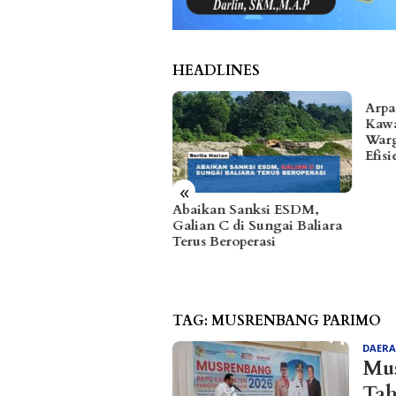
HEADLINES
Arpan Sahar Prioritaskan
Fhat
Kawal Kebutuhan Dasar
hing
Warga Pesisir di Tengah
Temp
Efisiensi Anggaran
Prib
«
aikan Sanksi ESDM,
ian C di Sungai Baliara
us Beroperasi
TAG:
MUSRENBANG PARIMO
DAER
Mu
Tah