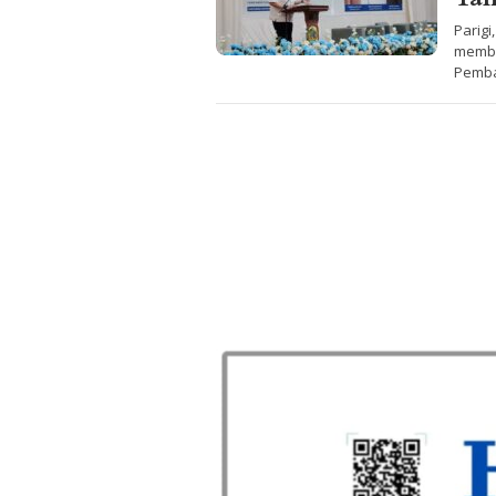
Parigi
membu
Pemba