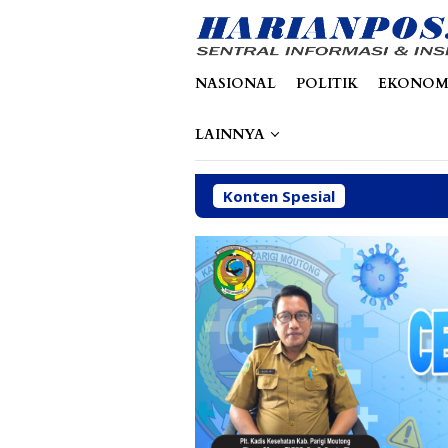
Loncat
tutup
ke
konten
NASIONAL
POLITIK
EKONOM
LAINNYA
Konten Spesial