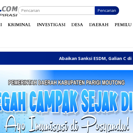
Pencarian
I
KRIMINAL
INVESTIGASI
DESA
DAERAH
PEMILU 
Abaikan Sanksi ESDM, Galian C di Sungai Baliara Ter