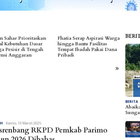
BERI
ia Serap Aspirasi Warga
Dibanjiri Aspirasi Warga di
Alfre
ga Bantu Fasilitas
Reses, Sayutin Ungkap
Bareng
at Ibadah Pakai Dana
Tantangan Fiskal Parimo
Ratus
adi
2027
»
BERITA
Abaik
Sunga
Redaksi
AH
Kamis, 13 Maret 2025
srenbang RKPD Pemkab Parimo
un 2026 Dibahas