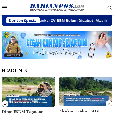
Loncat
Menu
ke
Mobile
konten
M Tegaskan Sanksi CV BBN Belum Dicabut, Masih Beroperasi
Konten Spesial
HEADLINES
«
»
Abaikan Sanksi ESDM,
Arpan Sahar Prioritaskan