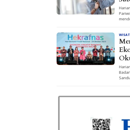
Haria
Pariw
mendo
WISA
Men
Eko
Ok
Haria
Badan
Sandi