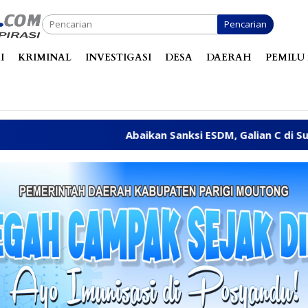
Pencarian
I
KRIMINAL
INVESTIGASI
DESA
DAERAH
PEMILU 
Abaikan Sanksi ESDM, Galian C di Sungai Baliara Teru