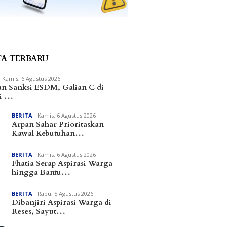
TA TERBARU
Kamis, 6 Agustus 2026
an Sanksi ESDM, Galian C di
i …
BERITA
Kamis, 6 Agustus 2026
s dan Matindas Duduk
Kapolres Parimo Terima
Hasil T
Arpan Sahar Prioritaskan
 Serap Aspirasi
Penghargaan Kapolri
Parimo,
Kawal Kebutuhan…
an Warga di Parimo
Terdiri
dan Pel
BERITA
Kamis, 6 Agustus 2026
Fhatia Serap Aspirasi Warga
hingga Bantu…
BERITA
Rabu, 5 Agustus 2026
Dibanjiri Aspirasi Warga di
Reses, Sayut…