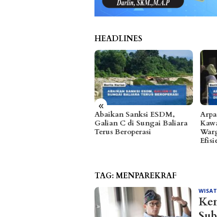
HEADLINES
«
aikan Sanksi ESDM,
Arpan Sahar Prioritaskan
Fhat
ian C di Sungai Baliara
Kawal Kebutuhan Dasar
hing
us Beroperasi
Warga Pesisir di Tengah
Temp
Efisiensi Anggaran
Prib
TAG:
MENPAREKRAF
WISA
Kem
Sub