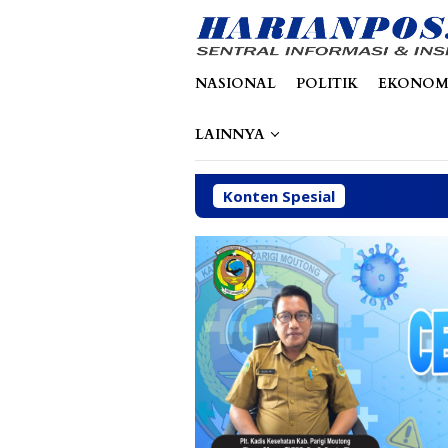
Loncat
tutup
ke
konten
NASIONAL
POLITIK
EKONOM
LAINNYA
Konten Spesial