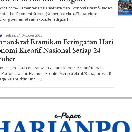
npos.com– Kementerian Pariwisata dan Ekonomi Kreatif/Badan
isata dan Ekonomi Kreatif (Kemenparekraf/Baparekraf)
rong pemanfataan ekosistem digital […]
Redaksi
TA
Selasa, 24 Oktober 2023
parekraf Resmikan Peringatan Hari
nomi Kreatif Nasional Setiap 24
tober
npos.com– Menteri Pariwisata dan Ekonomi Kreatif/Kepala
 Pariwisata dan Ekonomi Kreatif (Menparekraf/Kabaparekraf)
aga Salahuddin Uno […]