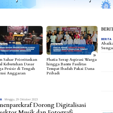
BERI
BERITA
Abaik
Sunga
»
ia Serap Aspirasi Warga
Dibanjiri Aspirasi Warga di
Alfre
ga Bantu Fasilitas
Reses, Sayutin Ungkap
Bareng
at Ibadah Pakai Dana
Tantangan Fiskal Parimo
Ratus
adi
2027
Redaksi
TA
Minggu, 29 Oktober 2023
enparekraf Dorong Digitalisasi
sektor Musik dan Fotografi