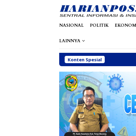
Loncat
tutup
ke
konten
NASIONAL
POLITIK
EKONOM
LAINNYA
Konten Spesial