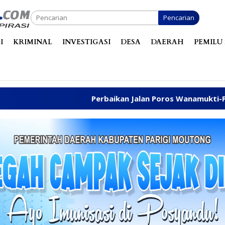
Pencarian
I
KRIMINAL
INVESTIGASI
DESA
DAERAH
PEMILU 
Perbaikan Jalan Poros Wanamukti-Palapi Kembali Di