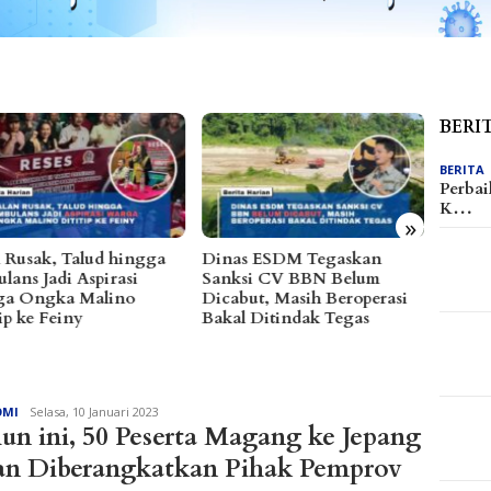
BERI
BERITA
Perbai
K…
»
s ESDM Tegaskan
Abaikan Sanksi ESDM,
Arpan 
si CV BBN Belum
Galian C di Sungai Baliara
Kawal
but, Masih Beroperasi
Terus Beroperasi
Warga 
l Ditindak Tegas
Efisie
Redaksi
OMI
Selasa, 10 Januari 2023
un ini, 50 Peserta Magang ke Jepang
n Diberangkatkan Pihak Pemprov