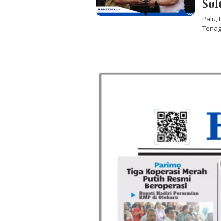
Sul
Palu, 
Tenag