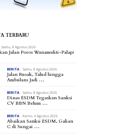
TA TERBARU
Fhatia Serap Aspirasi Warga
hingga Bantu Fasilitas
Sabtu, 8 Agustus 2026
Tempat Ibadah Pakai Dana
kan Jalan Poros Wanamukti-Palapi
Pribadi
BERITA
Sabtu, 8 Agustus 2026
Sahar Prioritaskan
Dibanji
Jalan Rusak, Talud hingga
 Kebutuhan Dasar
Reses, 
Ambulans Jadi …
Pesisir di Tengah
Tantang
nsi Anggaran
2027
BERITA
Sabtu, 8 Agustus 2026
Dinas ESDM Tegaskan Sanksi
CV BBN Belum …
BERITA
Kamis, 6 Agustus 2026
Abaikan Sanksi ESDM, Galian
C di Sungai …