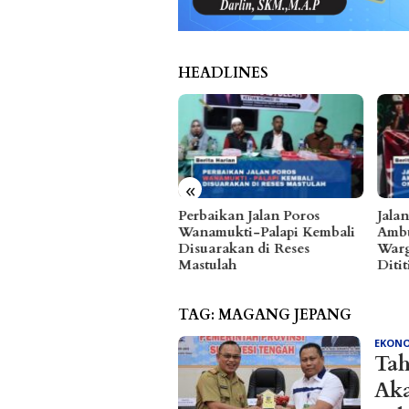
HEADLINES
«
baikan Jalan Poros
Jalan Rusak, Talud hingga
Dina
namukti-Palapi Kembali
Ambulans Jadi Aspirasi
Sank
uarakan di Reses
Warga Ongka Malino
Dica
stulah
Dititip ke Feiny
Baka
TAG:
MAGANG JEPANG
EKON
Tah
Aka