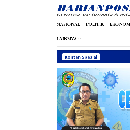
Loncat
tutup
ke
konten
NASIONAL
POLITIK
EKONOM
LAINNYA
Konten Spesial