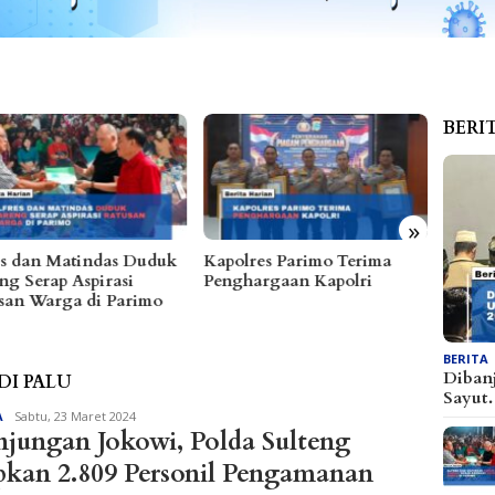
BERI
»
Kapolres Parimo Terima
Hasil Tes Urine BNN di
Penghargaan Kapolri
Parimo, Puluhan Positif
Terdiri dari ASN, Anleg,
dan Pelajar
BERITA
Dibanj
DI PALU
Sayu
Redaksi
A
Sabtu, 23 Maret 2024
jungan Jokowi, Polda Sulteng
pkan 2.809 Personil Pengamanan