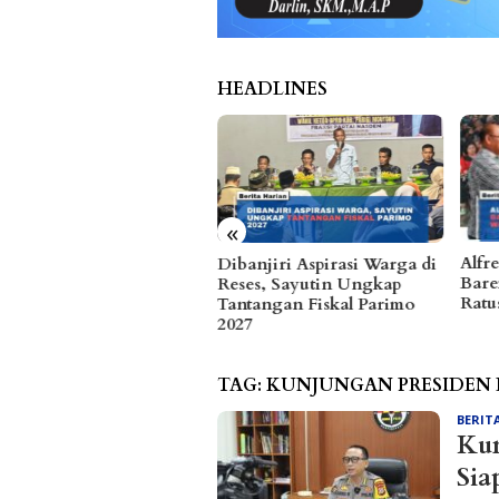
HEADLINES
«
Alfres dan Matindas Duduk
Dibanjiri Aspirasi Warga di
Bareng Serap Aspirasi
Reses, Sayutin Ungkap
Ratusan Warga di Parimo
Tantangan Fiskal Parimo
2027
TAG:
KUNJUNGAN PRESIDEN 
BERIT
Kun
Sia