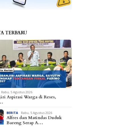
TA TERBARU
Temu Strategis KADIN
T
Parimo dan Fuzhou Fruit
S
Industry Bahas
G
Perdagangan Holtikultura
A
Sulteng
D
Hasil Tes Urine ASN Parimo
Belum Diumumkan, KIPAN:
Jangan Hanya Sekadar
Seremonial
Rabu, 5 Agustus 2026
iri Aspirasi Warga di Reses,
t…
BERITA
Rabu, 5 Agustus 2026
Alfres dan Matindas Duduk
Bareng Serap A…