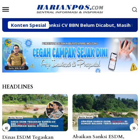
Loncat
Menu
ke
Mobile
konten
DM Tegaskan Sanksi CV BBN Belum Dicabut, Masih Beroperas
Konten Spesial
HEADLINES
«
»
Abaikan Sanksi ESDM,
Arpan Sahar Prioritaskan