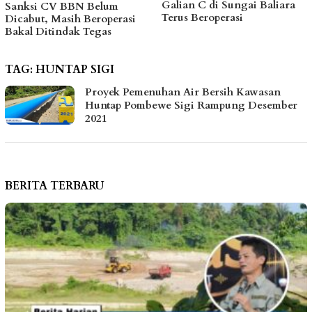
Galian C di Sungai Baliara
Kawal Kebutuhan Dasar
Terus Beroperasi
Warga Pesisir di Tengah
Efisiensi Anggaran
TAG:
HUNTAP SIGI
Proyek Pemenuhan Air Bersih Kawasan
Huntap Pombewe Sigi Rampung Desember
2021
BERITA TERBARU