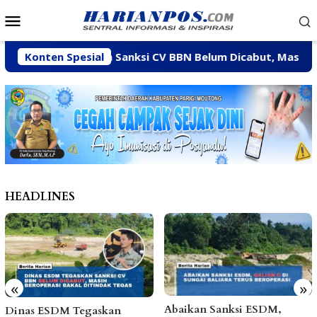
Loncat
Menu
ke
Mobile
konten
ESDM Tegaskan Sanksi CV BBN Belum Dicabut, Masih Berope
Konten Spesial
HEADLINES
«
»
Abaikan Sanksi ESDM,
Arpan Sahar Prioritaskan