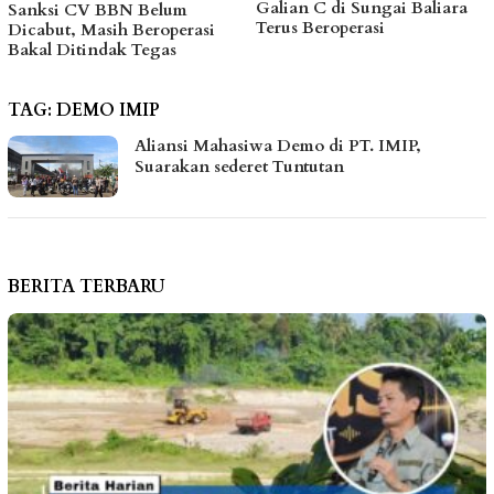
Galian C di Sungai Baliara
Kawal Kebutuhan Dasar
Terus Beroperasi
Warga Pesisir di Tengah
i
Efisiensi Anggaran
TAG:
DEMO IMIP
Aliansi Mahasiwa Demo di PT. IMIP,
Suarakan sederet Tuntutan
BERITA TERBARU